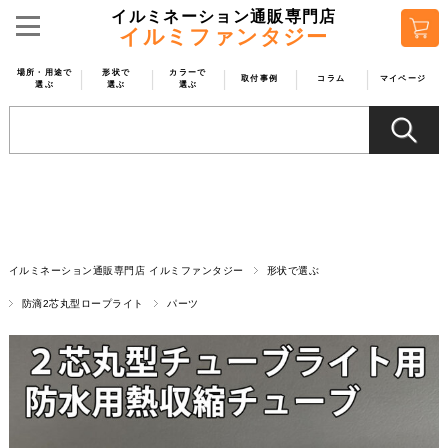
イルミネーション通販専門店
イルミファンタジー
場所・用途で
形状で
カラーで
取付事例
コラム
マイページ
選ぶ
選ぶ
選ぶ
イルミネーション通販専門店 イルミファンタジー
形状で選ぶ
防滴2芯丸型ロープライト
パーツ