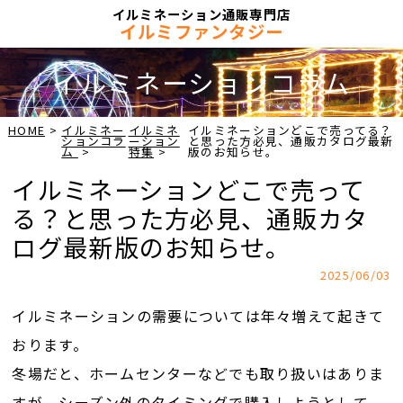
イルミネーション通販専門店
イルミファンタジー
イルミネーションコラム
HOME
イルミネー
イルミネ
イルミネーションどこで売ってる？
ションコラ
ーション
と思った方必見、通販カタログ最新
ム
特集
版のお知らせ。
イルミネーションどこで売って
る？と思った方必見、通販カタ
ログ最新版のお知らせ。
2025/06/03
イルミネーションの需要については年々増えて起きて
おります。
冬場だと、ホームセンターなどでも取り扱いはありま
すが、シーズン外のタイミングで購入しようとして、